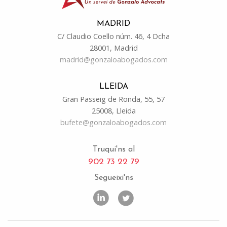
MADRID
C/ Claudio Coello núm. 46, 4 Dcha
28001, Madrid
madrid@gonzaloabogados.com
LLEIDA
Gran Passeig de Ronda, 55, 57
25008, Lleida
bufete@gonzaloabogados.com
Truqui'ns al
902 73 22 79
Segueixi'ns