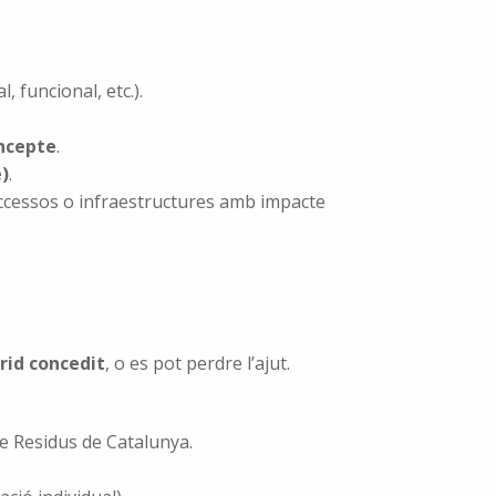
, funcional, etc.).
oncepte
.
e)
.
ccessos o infraestructures amb impacte
rid concedit
, o es pot perdre l’ajut.
de Residus de Catalunya.