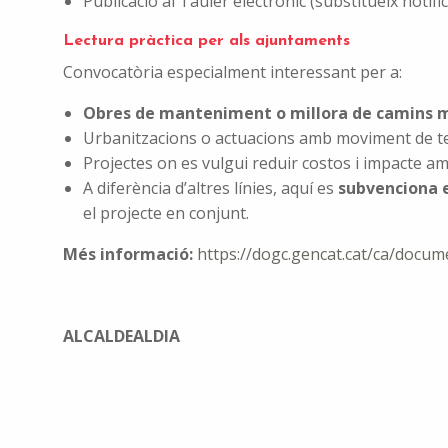
Publicació al Tauler electrònic (substitueix notific
Lectura pràctica per als ajuntaments
Convocatòria especialment interessant per a:
Obres de manteniment o millora de camins m
Urbanitzacions o actuacions amb moviment de te
Projectes on es vulgui reduir costos i impacte am
A diferència d’altres línies, aquí es
subvenciona e
el projecte en conjunt.
Més informació:
https://dogc.gencat.cat/ca/docu
ALCALDEALDIA