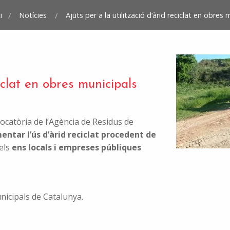
i
Notícies
Ajuts per a la utilització d’àrid reciclat en obres
ciclat en obres municipals
vocatòria de l’Agència de Residus de
entar l’ús d’àrid reciclat procedent de
els
ens locals i empreses públiques
nicipals de Catalunya.