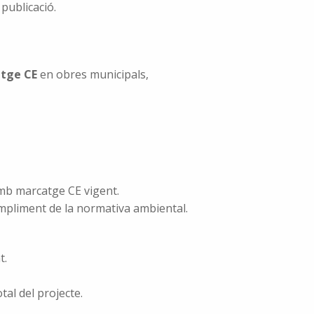
 publicació.
atge CE
en obres municipals,
mb marcatge CE vigent.
 compliment de la normativa ambiental.
t.
tal del projecte.