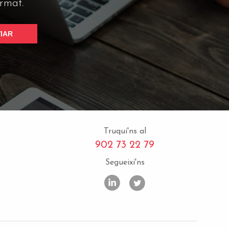
ormat.
Truqui'ns al
902 73 22 79
Segueixi'ns
m