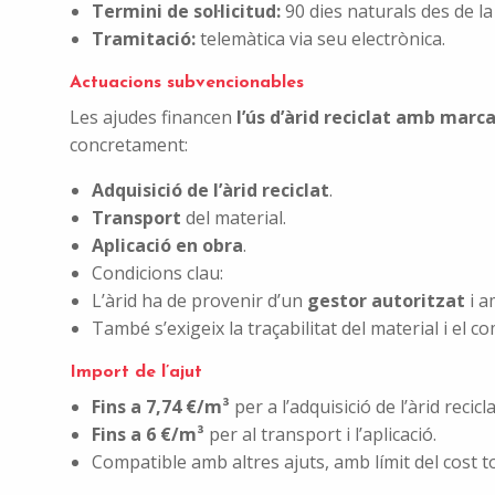
Termini de sol·licitud:
90 dies naturals des de la
Tramitació:
telemàtica via seu electrònica.
Actuacions subvencionables
Les ajudes financen
l’ús d’àrid reciclat amb marc
concretament:
Adquisició de l’àrid reciclat
.
Transport
del material.
Aplicació en obra
.
Condicions clau:
L’àrid ha de provenir d’un
gestor autoritzat
i a
També s’exigeix la traçabilitat del material i el
Import de l’ajut
Fins a 7,74 €/m³
per a l’adquisició de l’àrid recicla
Fins a 6 €/m³
per al transport i l’aplicació.
Compatible amb altres ajuts, amb límit del cost to