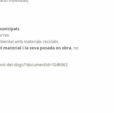
ació individual).
unicipals
.
rres.
biental amb materials reciclats.
l material i la seva posada en obra
, no
ment-del-dogc/?documentId=1046962