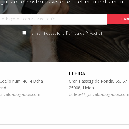
igui's a la nostra newsletter i el mantindrem inf
He llegit i accepto la
Política de Privacitat
LLEIDA
 Coello núm. 46, 4 Dcha
Gran Passeig de Ronda, 55, 57
drid
25008, Lleida
onzaloabogados.com
bufete@gonzaloabogados.co